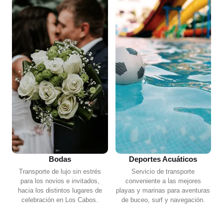
Bodas
Deportes Acuáticos
Transporte de lujo sin estrés
Servicio de transporte
para los novios e invitados,
conveniente a las mejores
hacia los distintos lugares de
playas y marinas para aventuras
celebración en Los Cabos.
de buceo, surf y navegación.