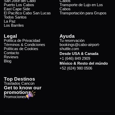
San José del Cabo
Cabos
Puerto Los Cabos
Transporte de Lujo en Los
East Cape Side
Cabos
El Pacífico Cabo San Lucas
Transportación para Grupos
Todos Santos
La Paz
Los Barriles
Legal
Ayuda
Política de Privacidad
Tu reservación
Términos & Condiciones
bookings@cabo-airport-
Políticas de Cookies
shuttle.com
Contacto
Desde USA & Canada
Reviews
+1 (646) 849 2909
Blog
México & Resto del múndo
+52 (624) 980 0506
Top Destinos
Traslados Cancún
Get to know our
promotions
Promociones