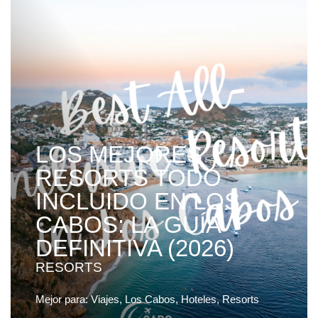
LOS MEJORES
RESORTS TODO
INCLUIDO EN LOS
CABOS: LA GUÍA
DEFINITIVA (2026)
RESORTS
Mejor para:
Viajes, Los Cabos, Hoteles, Resorts