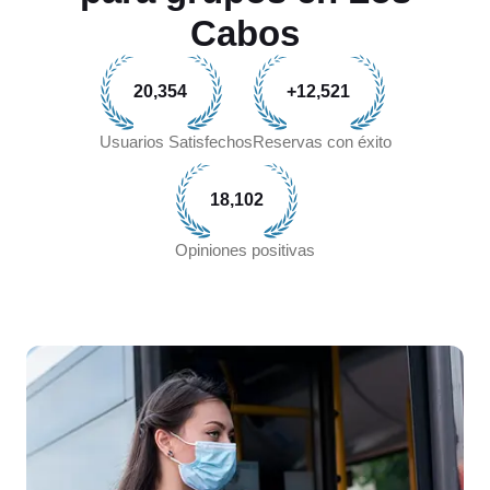
Cabos
20,354
+12,521
Usuarios Satisfechos
Reservas con éxito
18,102
Opiniones positivas