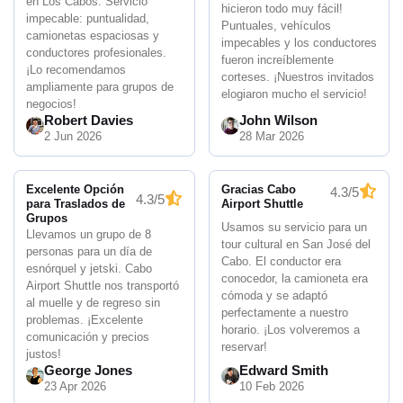
en Los Cabos. Servicio
hicieron todo muy fácil!
impecable: puntualidad,
Puntuales, vehículos
camionetas espaciosas y
impecables y los conductores
conductores profesionales.
fueron increíblemente
¡Lo recomendamos
corteses. ¡Nuestros invitados
ampliamente para grupos de
elogiaron mucho el servicio!
negocios!
Robert Davies
John Wilson
2 Jun 2026
28 Mar 2026
Excelente Opción
Gracias Cabo
4.3/5
4.3/5
para Traslados de
Airport Shuttle
Grupos
Usamos su servicio para un
Llevamos un grupo de 8
tour cultural en San José del
personas para un día de
Cabo. El conductor era
esnórquel y jetski. Cabo
conocedor, la camioneta era
Airport Shuttle nos transportó
cómoda y se adaptó
al muelle y de regreso sin
perfectamente a nuestro
problemas. ¡Excelente
horario. ¡Los volveremos a
comunicación y precios
reservar!
justos!
George Jones
Edward Smith
23 Apr 2026
10 Feb 2026