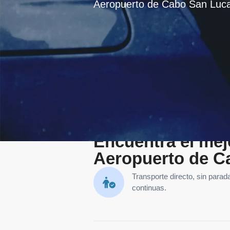
Aeropuerto de Cabo San Luc
Encuentra el mejo
Aeropuerto de Ca
Transporte directo, sin parad
continuas.