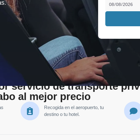
as.
r servicio de transporte pri
bo al mejor precio
as
Recogida en el aeropuerto, tu
destino o tu hotel.