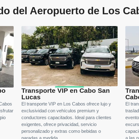
do del Aeropuerto de Los Ca
bo
Transporte VIP en Cabo San
Tran
Lucas
Cab
 Cabos
El transporte VIP en Los Cabos ofrece lujo y
El tra
sfrutar
exclusividad con vehículos premium y
trasla
pio
conductores capacitados. Ideal para clientes
evento
exigentes, ofrece privacidad, servicio
excurs
personalizado y extras como bebidas o
capaci
paradas a medida.
a las 