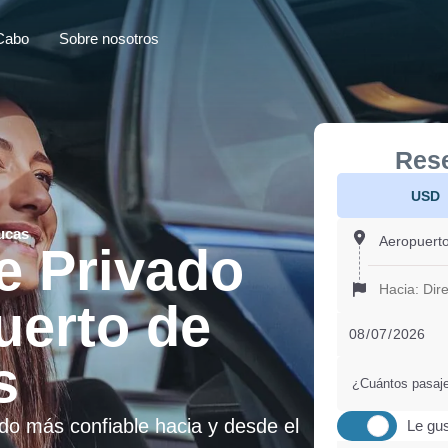
Cabo
Sobre nosotros
Rese
USD
ucas
e Privado
uerto de
s
¿Cuántos pasaj
ado más confiable hacia y desde el
Le gus