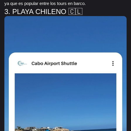
ya que es popular entre los tours en barco.
3. PLAYA CHILENO 🇨🇱