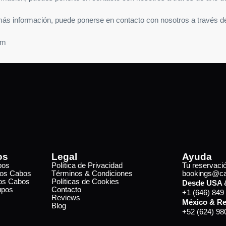
más información, puede ponerse en contacto con nosotros a través d
om
os
Legal
Ayuda
bos
Política de Privacidad
Tu reservaci
Los Cabos
Términos & Condiciones
bookings@cab
Los Cabos
Políticas de Cookies
Desde USA 
upos
Contacto
+1 (646) 849
Reviews
México & Re
Blog
+52 (624) 98