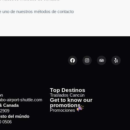
e uno de nuestros métodos de contacto
Top Destinos
ón
Traslados Cancún
Get to know our
o-airport-shuttle.com
promotions
& Canada
Promociones
 2909
sto del múndo
0 0506