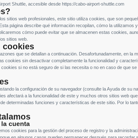
rport Shuttle, accesible desde https://cabo-airport-shuttle.com
es?
los sitios web profesionales, este sitio utiliza cookies, que son peq
 Esta página describe qué información recopilan, cómo la utilizamos
plicaremos cómo puede evitar que se almacenen estas cookies, aun
los sitios web.
 cookies
razones que se detallan a continuación. Desafortunadamente, en la 
las cookies sin desactivar completamente la funcionalidad y caracterí
cookies si no está seguro de si las necesita o no en caso de que se u
ies
justando la configuración de su navegador (consulte la Ayuda de su 
es afectará a la funcionalidad de este y muchos otros sitios web que 
de determinadas funciones y características de este sitio. Por lo tan
stalamos
 la cuenta
emos cookies para la gestión del proceso de registro y la administrac
aunque en algunos casos pueden permanecer después para recordar sus